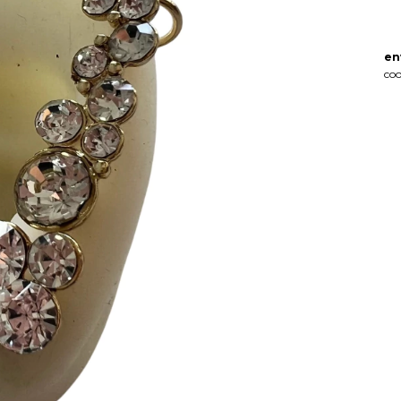
en
coo