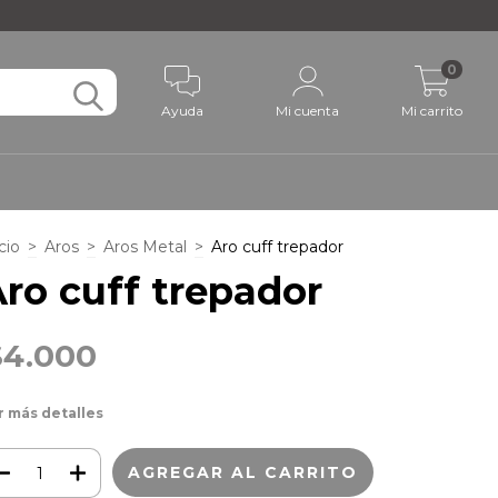
0
Ayuda
Mi cuenta
Mi carrito
cio
>
Aros
>
Aros Metal
>
Aro cuff trepador
ro cuff trepador
$4.000
r más detalles