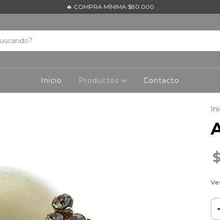
🔥 COMPRA MÍNIMA $80.000
Inicio
Productos
Contacto
Ini
A
Ve