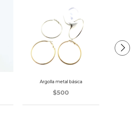
Argolla metal básica
Aro 
$500