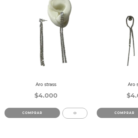
Aro strass
Aro s
$4.000
$4.