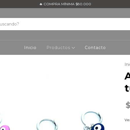
🔥 COMPRA MÍNIMA $80.000
Inicio
Productos
Contacto
Ini
A
t
Ve