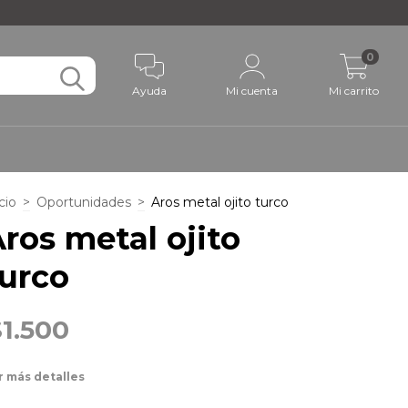
0
Ayuda
Mi cuenta
Mi carrito
cio
>
Oportunidades
>
Aros metal ojito turco
ros metal ojito
urco
$1.500
r más detalles