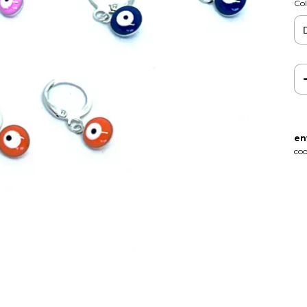
Col
en
coo