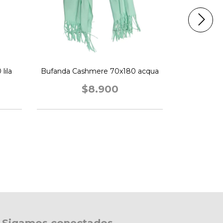
lila
Bufanda Cashmere 70x180 acqua
Bufanda ca
$8.900