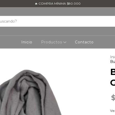
🔥 COMPRA MÍNIMA $80.000
Inicio
Productos
Contacto
Ini
Bu
G
Ve