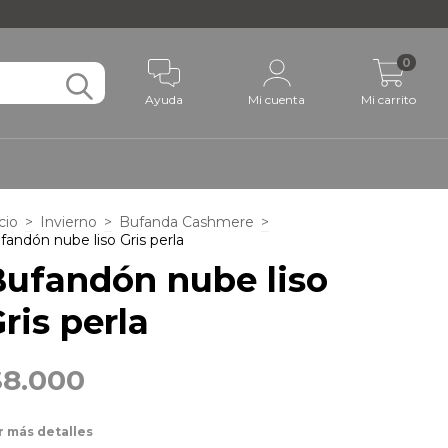
0
Ayuda
Mi cuenta
Mi carrito
cio
>
Invierno
>
Bufanda Cashmere
>
fandón nube liso Gris perla
Bufandón nube liso
ris perla
$8.000
r más detalles