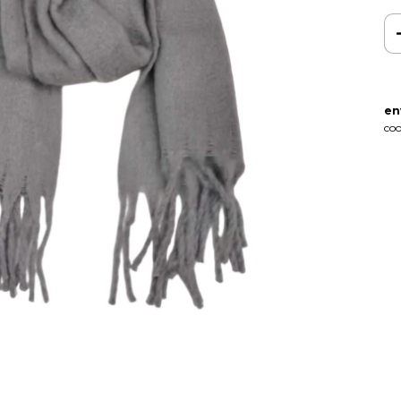
en
coo