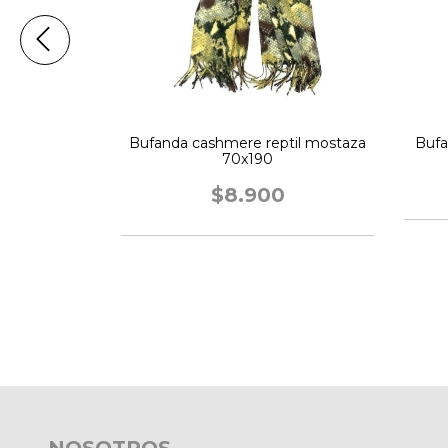
0x180 acqua
Bufanda cashmere reptil mostaza
Bufa
70x190
0
$8.900