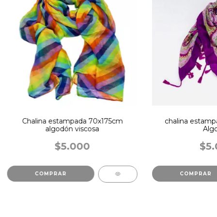
Chalina estampada 70x175cm
chalina estam
algodón viscosa
Alg
$5.000
$5.
COMPRAR