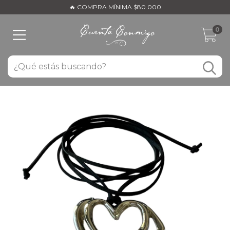
🔥 COMPRA MÍNIMA $80.000
0