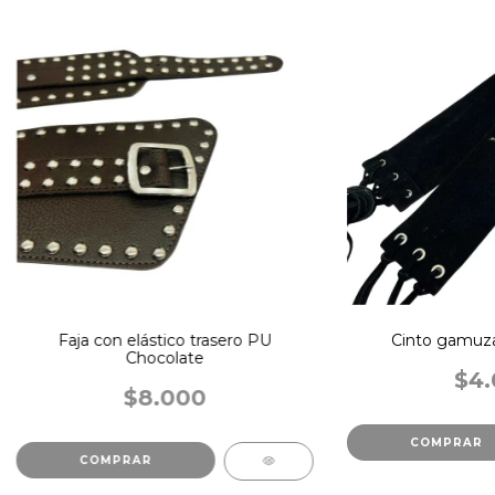
Faja con elástico trasero PU
Cinto gamuza
Chocolate
$4.
$8.000