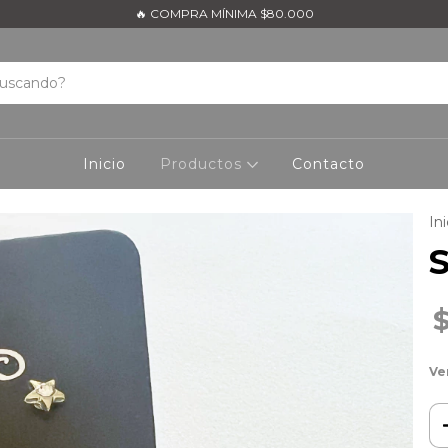
🔥 COMPRA MÍNIMA $80.000
Inicio
Productos
Contacto
Ini
S
Ve