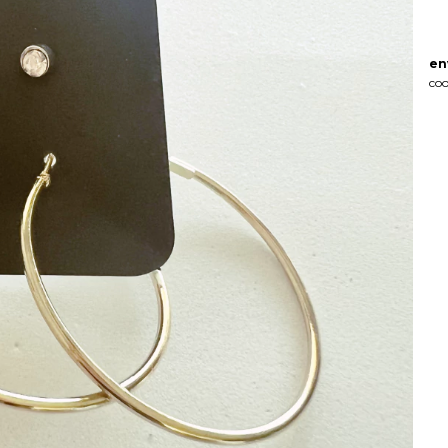
en
coo