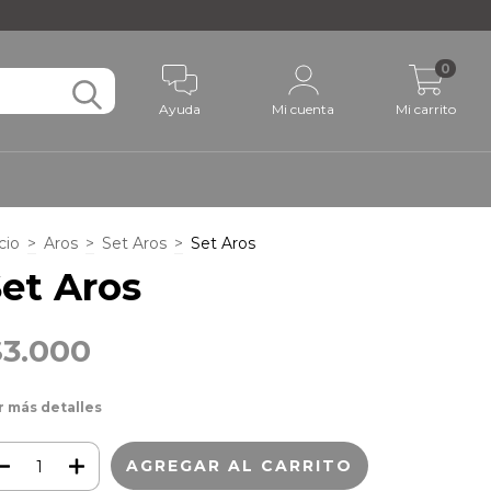
0
Ayuda
Mi cuenta
Mi carrito
cio
>
Aros
>
Set Aros
>
Set Aros
et Aros
$3.000
r más detalles