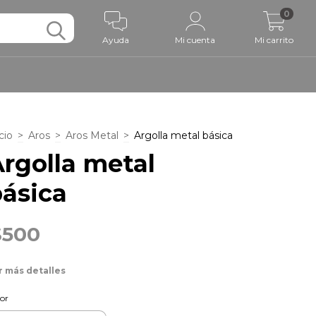
0
Ayuda
Mi cuenta
Mi carrito
cio
>
Aros
>
Aros Metal
>
Argolla metal básica
rgolla metal
ásica
$500
r más detalles
or