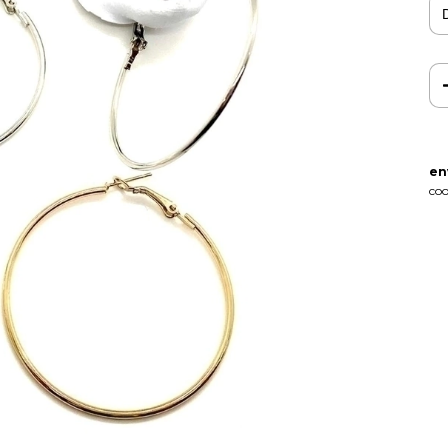
en
coo