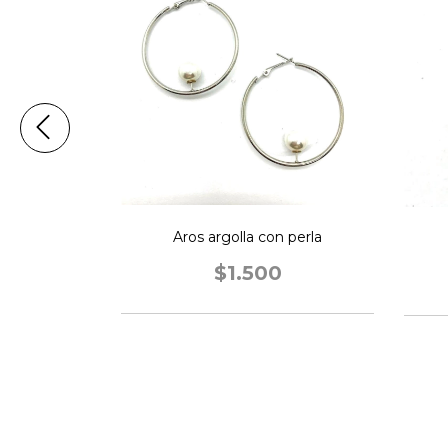
Aros argolla con perla
orazón
$1.500
0