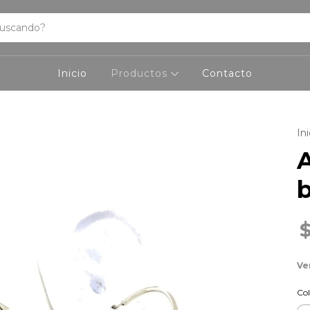
Inicio
Productos
Contacto
Ini
A
b
Ve
Col